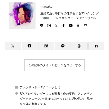
masako
主婦であり串打ちの仕事もするアレクサンダ
ー教師。 アレクサンダー・テクニークのレッ
スンを東京都目黒区にて楽しくわかりやす
く、伝えていきます。 アレクサンダー・テク
ニークの理解につながるものはなんでもチャ
レンジ。ということで、現在は、歌（コーラ
ス多め）、ダンス（soul&lock）、パントマイ
ム（基礎）、をやっていますが、やりたいこ
とが増えてきてます。合唱は高校のときから
続けていますが、ピッチパイプを買ったのは
最近です。これはハーモニカに似ています
が、吹き方によって音が下がってしまうの
この記事のタイトルとURLをコピーする
で、ものすごく自分の使い方を試されます。
2023年9月 アレクサンダーテクニークスタ
ジオ東京(ATST)の教師養成講座を卒業 2023
年10月 STAT(英国アレクサンダー・テクニ
アレクサンダーテクニークとは
ーク教師協会)認定教師の資格を取得 神奈川
県立生田高等学校卒業 東京理科大学理学部応
F.M.アレクサンダーによる著書４作の要約 アレクサン
用数学科卒業 高校・大学・社会人と合唱を続
ダーテクニーク
,
全身はつながっている
,
思い込み（思考
け現在は楽器としての声を勉強中 1970年生
が身体の邪魔をする）
まれ 1児の母