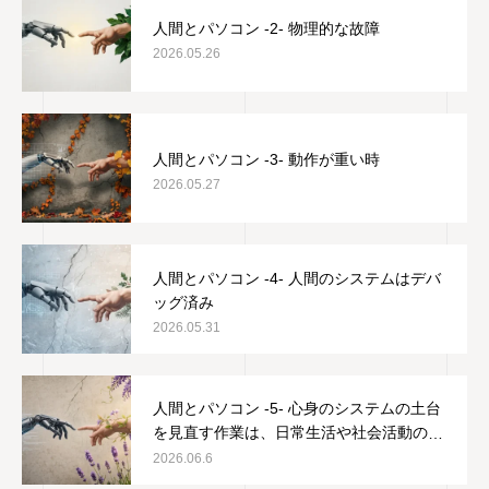
人間とパソコン -2- 物理的な故障
2026.05.26
人間とパソコン -3- 動作が重い時
2026.05.27
人間とパソコン -4- 人間のシステムはデバ
ッグ済み
2026.05.31
人間とパソコン -5- 心身のシステムの土台
を見直す作業は、日常生活や社会活動の邪
魔をしない
2026.06.6