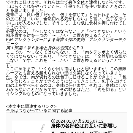
でそれに任せます。それらは全て身体全体と連携しながらです。
しばらくこれをやっていたら、仕事で包丁を使い始めたときのこ
とを思い出しました。
先輩には「良い包丁だから、包丁を信じて」と言われました。そ
の度に私は「いや、全然切れる気がしない」と言い、包丁を持つ
手に力が入るのでした。そうして、まな板に食材を押し付けてし
まうのです。
必要なのは、「〜しなくてはならない」と「〜できない」という
相矛盾する対を一つの「〜したい」に置き換えることだ。
F.M.アレクサンダーによる著書４作の要約 アレクサンダーテク
ニーク
第１部第１章６思考と身体の習慣からP９
ここでの「〜しなくてはならない」は、「肉をテンポよく切らな
くてはならない」であり、「〜できない」は、「全然切れる気が
しない」です。これを「〜したい」に置き換えるということで
す。
ここに至るまで、いくらか回り道はしたと思いますが、この無限
ループとも言える超えられない壁は次第になくなっていきまし
た。今では、肉が切れるのは包丁に任せることができます。「包
丁を信じる」ことができるようになってきました。包丁を上げて
肉の上をすべらせるのは、身体に任せます。それは、身体にしか
わからないことだからです。その動きはただ、「肉を切る」とい
うシンプルなものになっていきました。
<本文中に関連するリンク>
全身はつながっているに関する記事
2024.01.07
2025.07.12
身体の各部位はお互いに影響し