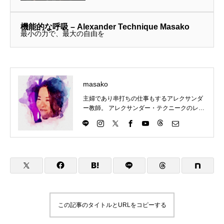
いないなと分かるようになってきま
した。なんで歌うときには息が流れ
機能的な呼吸 – Alexander Technique Masako
ないんだろう、と思ったところで、
最小の力で、最大の自由を
考え直しました。これは日常生活で
も息は...
masako
主婦であり串打ちの仕事もするアレクサンダ
ー教師。 アレクサンダー・テクニークのレッ
スンを東京都目黒区にて楽しくわかりやす
く、伝えていきます。 アレクサンダー・テク
ニークの理解につながるものはなんでもチャ
レンジ。ということで、現在は、歌（コーラ
ス多め）、ダンス（soul&lock）、パントマイ
ム（基礎）、をやっていますが、やりたいこ
とが増えてきてます。合唱は高校のときから
続けていますが、ピッチパイプを買ったのは
最近です。これはハーモニカに似ています
が、吹き方によって音が下がってしまうの
この記事のタイトルとURLをコピーする
で、ものすごく自分の使い方を試されます。
2023年9月 アレクサンダーテクニークスタ