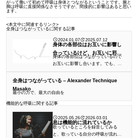
がって働いて初めて呼吸は身体とつながるということです。腕と
脚は呼吸に直接関係なさそうですが、間接的に影響はあると思い
ます。
<本文中に関連するリンク>
全身はつながっているに関する記事
2024.01.07
2025.07.12
身体の各部位はお互いに影響し
合っているけど、お互いに邪魔
身体の各部位はつながっているので
はしない
お互いに影響し合います。でも、邪
魔をするのではなくて、楽に動ける
ように助けてほしいのです。
全身はつながっている – Alexander Technique
Masako
最小の力で、最大の自由を
機能的な呼吸に関する記事
2025.05.26
2026.03.01
息は機能的に流れているか
歌っているところを録音してみる
と、歌っている自分の呼吸が流れて