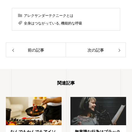
ジオ東京(ATST)の教師養成講座を卒業 2023
年10月 STAT(英国アレクサンダー・テクニ
アレクサンダーテクニークとは
ーク教師協会)認定教師の資格を取得 神奈川
県立生田高等学校卒業 東京理科大学理学部応
全身はつながっている
,
機能的な呼吸
用数学科卒業 高校・大学・社会人と合唱を続
け現在は楽器としての声を勉強中 1970年生
まれ 1児の母
前の記事
次の記事
関連記事
なんでもかんでもアイソ
無意識な行為はブラック