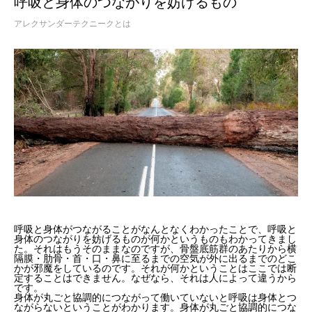
呼吸と身体のつながりを妨げるもの
アレクサンダーテクニークとは
呼吸と身体がつながることがなんとなくわかったことで、呼吸と
身体のつながりを妨げるものが何かというものもわかってきまし
た。それはもうそのままなのですが、骨盤底筋群のあたりから横
隔膜・肋骨・首・口・鼻に至るまでの空気が外に出るまでのどこ
かが邪魔をしているのです。それが何かということはここでは断
定することはできません。なぜなら、それは人によって違うから
です。
身体が丸ごと協調的につながって働いていないと呼吸は身体とつ
ながらないということがわかります。身体が丸ごと協調的につな