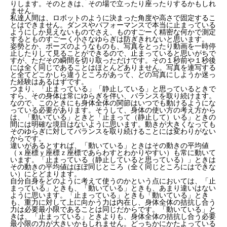
りします。そのときは、その場で立ったり座ったりするかもしれ
ません。
私達人間は、ロボットのように決まった角度や高さで固定するこ
とはできません。ダンスやパフォーマンスで本当に止まっている
ようにしか見えないものでさえ、ものすごーく精密な何かで測定
するとものすごーく小さなゆらぎは防ぎきれないと思います。
姿勢とか、ポーズのようなものも、写真をとったり動画を一時停
止したりして見ることができるので、止まっていると思いがちで
すが、ただその瞬間を切り取っただけです。その１秒前や１秒後
には全く同じであることはほとんどありません。写真を連写する
と全てどこかしら違うところがあって、どの写真にしようか迷っ
た経験はあるはずです。
つまり、「止まっている」「静止している」と思っているときで
すら、その身体は常にゆらぎを伴い、バランスを取り続けます。
なので、このときにも身体全体の関節はいつでも動けるようにな
っている必要があります。そうして、身体の使い方の考え方から
は、「動いている」ときと「止まって（静止して）いる」ときの
間には明確な境目はないように思います。動きが大きくなっても
そのゆらぎに対してバランスを取り続けることには変わりがない
からです。
違いがあるとすれば、「動いている」ときはその動きの平均値
（ｘ座標ｙ座標ｚ座標であらわすとわかりやすい）も常に動いて
います。「止まっている（静止していると思っている）」ときは
その動きの平均値はほぼ同じところ（全く同じところにはできな
い）にとどまります。
自分自身をどのように考えて使うのかという点においては、「止
まっている」ときも、「動いている」ときも、あまり違いはない
ように思います。「止まっている」ときも「動いている」とき
も、重力に対して上に向かう力は内在し、身体全体の拮抗し合う
力は必要最小限であることは同じだからです。「動いている」と
きは、「止まっている」ときよりも、身体全体の拮抗し合う必要
最小限の力が大きいかもしれません。どっちかにかたよっている