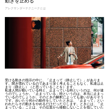
動きを止める
アレクサンダーテクニークとは
受ける動きの指示の中に、「止まって（静止して）」がありま
す。聞き慣れているのであまり深く考えることもなく、私達は止
まり（静止し）（と思っていることを）ます。
私達人間が動いている時と、止まっている時というのは、何が違
うのでしょうか。「止まっている」時というのは、本当に止まっ
ているのでしょうか。そのときの解釈によっても違いがありそう
です。歩いたり何かの動作をしていたときは、「止まって」とい
われたらその動きをやめるだけだったりします。ときには、「止
まっている」ことは、その位置から移動しないことを指していた