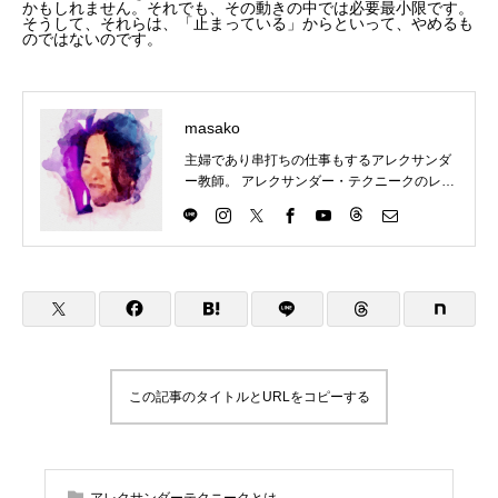
かもしれません。それでも、その動きの中では必要最小限です。
そうして、それらは、「止まっている」からといって、やめるも
のではないのです。
masako
主婦であり串打ちの仕事もするアレクサンダ
ー教師。 アレクサンダー・テクニークのレッ
スンを東京都目黒区にて楽しくわかりやす
く、伝えていきます。 アレクサンダー・テク
ニークの理解につながるものはなんでもチャ
レンジ。ということで、現在は、歌（コーラ
ス多め）、ダンス（soul&lock）、パントマイ
ム（基礎）、をやっていますが、やりたいこ
とが増えてきてます。合唱は高校のときから
続けていますが、ピッチパイプを買ったのは
最近です。これはハーモニカに似ています
が、吹き方によって音が下がってしまうの
この記事のタイトルとURLをコピーする
で、ものすごく自分の使い方を試されます。
2023年9月 アレクサンダーテクニークスタ
ジオ東京(ATST)の教師養成講座を卒業 2023
年10月 STAT(英国アレクサンダー・テクニ