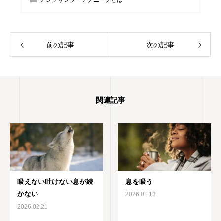
アレクサンダーテクニークとは
ーク教師協会)認定教師の資格を取得 神奈川
県立生田高等学校卒業 東京理科大学理学部応
用数学科卒業 高校・大学・社会人と合唱を続
け現在は楽器としての声を勉強中 1970年生
まれ 1児の母
前の記事
次の記事
関連記事
吸えない吐けない息が続
息を吸う
かない
2026.01.13
2026.02.21