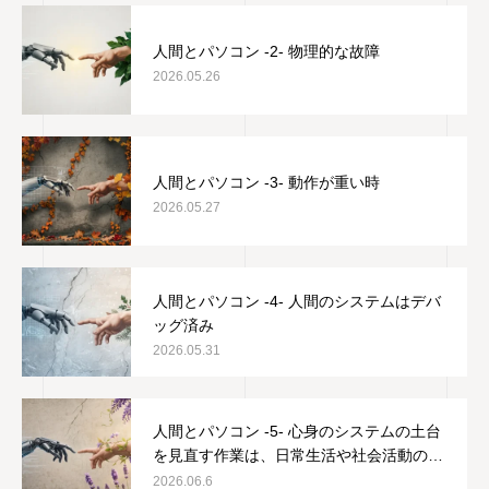
人間とパソコン -2- 物理的な故障
2026.05.26
人間とパソコン -3- 動作が重い時
2026.05.27
人間とパソコン -4- 人間のシステムはデバ
ッグ済み
2026.05.31
人間とパソコン -5- 心身のシステムの土台
を見直す作業は、日常生活や社会活動の邪
魔をしない
2026.06.6