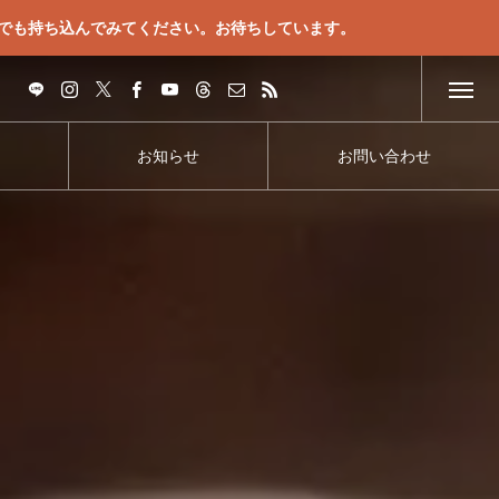
でも持ち込んでみてください。お待ちしています。
お知らせ
お問い合わせ