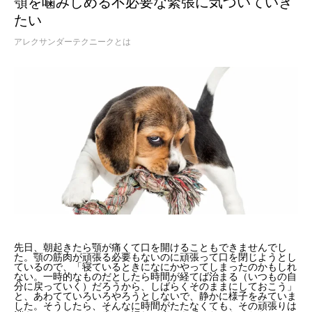
顎を噛みしめる不必要な緊張に気づいていき
たい
アレクサンダーテクニークとは
先日、朝起きたら顎が痛くて口を開けることもできませんでし
た。顎の筋肉が頑張る必要もないのに頑張って口を閉じようとし
ているので、「寝ているときになにかやってしまったのかもしれ
ない。一時的なものだとしたら時間が経てば治まる（いつもの自
分に戻っていく）だろうから、しばらくそのままにしておこう」
と、あわてていろいろやろうとしないで、静かに様子をみていま
した。そうしたら、そんなに時間がたたなくても、その頑張りは