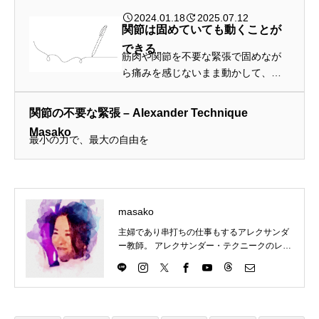
2024.01.18
2025.07.12
関節は固めていても動くことが
できる
筋肉や関節を不要な緊張で固めなが
ら痛みを感じないまま動かして、力
を抜いているつもりでいたりするこ
とが起こります
関節の不要な緊張 – Alexander Technique
Masako
最小の力で、最大の自由を
masako
主婦であり串打ちの仕事もするアレクサンダ
ー教師。 アレクサンダー・テクニークのレッ
スンを東京都目黒区にて楽しくわかりやす
く、伝えていきます。 アレクサンダー・テク
ニークの理解につながるものはなんでもチャ
レンジ。ということで、現在は、歌（コーラ
ス多め）、ダンス（soul&lock）、パントマイ