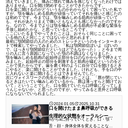
消えていきました。痛みに慣れて痛みを感じなくなったわけでは
ありません。口を開け閉めすることができたからです。
口を楽に開けるのがどういうものかわからなくて困っていた私で
すが、顎を噛みしめる筋肉が頑張っていてそれを痛いと感じたの
は初めてです。今までは、顎を噛みしめる筋肉が頑張っていて
も、それがあたりまえで痛いともなんとも感じなかったのですか
ら。なので、今までよりは顎を噛みしめる筋肉が不必要な緊張を
手放し始めたかな、と思っているところです。
ここにいたるまでやってきたことは、おそらく同じことに困って
いる他の人と同じことではないかと思われます。
最初に顎関節症の人のためのストレッチというのをインターネッ
トで検索してやってみました。「私は顎関節症ぽいよ（ぽいの
で、はっきり顎関節症だというほどでもなかった）」と今まで周
りの人に言う原因になっていた顎の不調はなくなりました。
顎を噛みしめる筋肉の起始停止部分を口のなかから手で押さえて
みました。起始停止の部分を刺激すると筋肉が緩むというのをど
こかで見たからです。歯を磨く時のように自分で口を開けるとき
にやると、楽に開けることができました。けれども、手を口の中
に入れないと楽に開けることはできませんでした。
次にヴォイスワークの先生から教わったことは、「唇が閉じてい
るときはたいてい噛みしめているから、唇は薄っすらと開けてお
いて」ということでした。口を開けていたら口呼吸になってしま
うんじゃないか、と思ったのですが、やってみると意外と口呼吸
にならないでいられました。
2024.01.05
2025.10.31
口を開けたまま鼻呼吸ができる
生理的な状態をオーラルシール
nからaに持っていくとき、口・顎・
という
舌・顔・身体全体を変えることなく