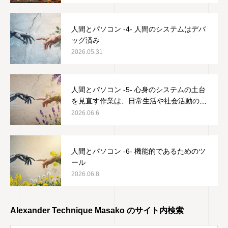
人間とパソコン -4- 人間のシステムはデバ
ッグ済み
2026.05.31
人間とパソコン -5- 心身のシステムの土台
を見直す作業は、日常生活や社会活動の邪
魔をしない
2026.06.6
人間とパソコン -6- 機能的であるためのツ
ール
2026.06.8
Alexander Technique Masako のサイト内検索