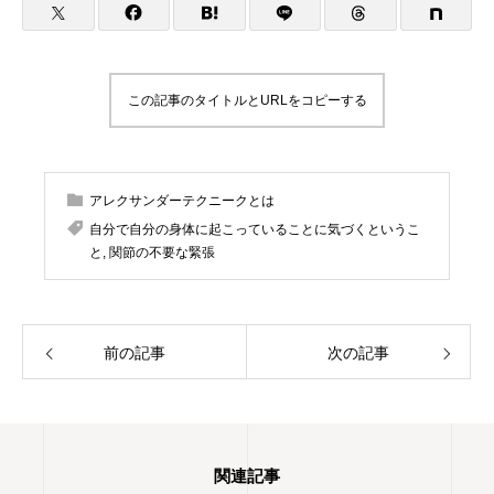
ム（基礎）、をやっていますが、やりたいこ
とが増えてきてます。合唱は高校のときから
続けていますが、ピッチパイプを買ったのは
最近です。これはハーモニカに似ています
が、吹き方によって音が下がってしまうの
この記事のタイトルとURLをコピーする
で、ものすごく自分の使い方を試されます。
2023年9月 アレクサンダーテクニークスタ
ジオ東京(ATST)の教師養成講座を卒業 2023
年10月 STAT(英国アレクサンダー・テクニ
アレクサンダーテクニークとは
ーク教師協会)認定教師の資格を取得 神奈川
県立生田高等学校卒業 東京理科大学理学部応
自分で自分の身体に起こっていることに気づくというこ
用数学科卒業 高校・大学・社会人と合唱を続
と
,
関節の不要な緊張
け現在は楽器としての声を勉強中 1970年生
まれ 1児の母
前の記事
次の記事
関連記事