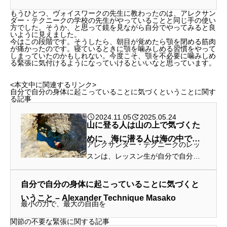
オーラルシールを外すだけです。
もうひとつ、ヴォイスワークの先生に教わったのは、アレクサン
ダー・テクニークの学校の先生がやっていることと同じ手の使い
方でした。そうか、と思って鏡を見ながら自分でやってみると良
いように見えました。
今はこの段階です。そうしたら、朝目が覚めたら顎を閉める筋肉
が痛かったのです。寝ているときに顎を噛みしめる習慣をやって
しまっていたのかもしれない。今度こそ、顎を不必要に噛みしめ
る緊張に気付けるようになっていけるといいなと思っています。
<本文中に関連するリンク>
自分で自分の身体に起こっていることに気づくということに関す
る記事
2024.11.05
2025.05.24
山に登る人は山の上で気づくた
めに、海に潜る人は海の中で気
アレクサンダー・テクニークのレッ
づくために
スンは、レッスン生が自分で自分の
身体に起こっていることに気がつい
て自分で自分の身体を良い方向へ持
自分で自分の身体に起こっていることに気づくと
っていけるようになるためのレッス
いうこと – Alexander Technique Masako
ンともいえます
最小の力で、最大の自由を
関節の不要な緊張に関する記事