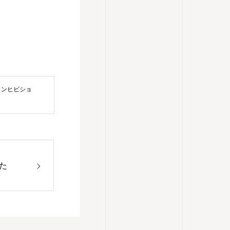
/インヒビショ
た