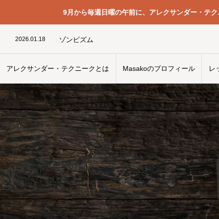
9月から毎週日曜の午前に、アレクサンダー・テ
2024.12.14
キャッチボール
2026.01.18
ゾンビズム
2024.08.7
防ぐべきことを起こさないために
2024.11.16
声帯を閉じる筋肉は首の後ろにある
2023.12.25
2025.02.8
接触が悪くて動きの悪い電気製品
アレクサンダー・テクニークとは
Masakoのプロフィール
レ
2024.04.26
串打ち見直し
2026.01.3
催眠術も自己暗示も使われない
2024.11.11
拮抗するように考える
2024.12.5
生き生きとしていること
2024.12.14
キャッチボール
2026.01.18
ゾンビズム