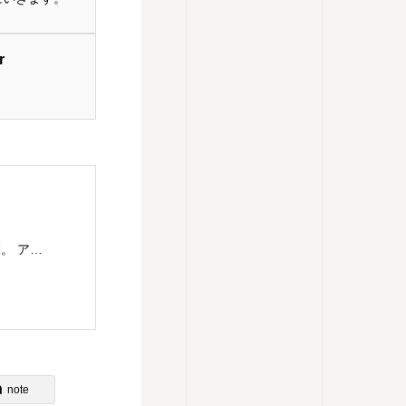
r
主婦であり串打ちの仕事もするアレクサンダー教師。 アレクサンダー・テクニークのレッスンを東京都目黒区にて楽しくわかりやすく、伝えていきます。 アレクサンダー・テクニークの理解につながるものはなんでもチャレンジ。ということで、現在は、歌（コーラス多め）、ダンス（soul&lock）、パントマイム（基礎）、をやっていますが、やりたいことが増えてきてます。合唱は高校のときから続けていますが、ピッチパイプを買ったのは最近です。これはハーモニカに似ていますが、吹き方によって音が下がってしまうので、ものすごく自分の使い方を試されます。 2023年9月 アレクサンダーテクニークスタジオ東京(ATST)の教師養成講座を卒業 2023年10月 STAT(英国アレクサンダー・テクニーク教師協会)認定教師の資格を取得 神奈川県立生田高等学校卒業 東京理科大学理学部応用数学科卒業 高校・大学・社会人と合唱を続け現在は楽器としての声を勉強中 1970年生まれ 1児の母
note