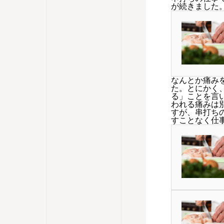
が続きました
なんとか痛み
た。とにかく
る」ことを言
われる痛みは
すが、串打ち
すことなく仕