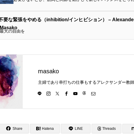
な緊張をやめる（inhibition/インヒビション） – Alexande
 Masako
最大の自由を
masako
Share
Hatena
LINE
Threads