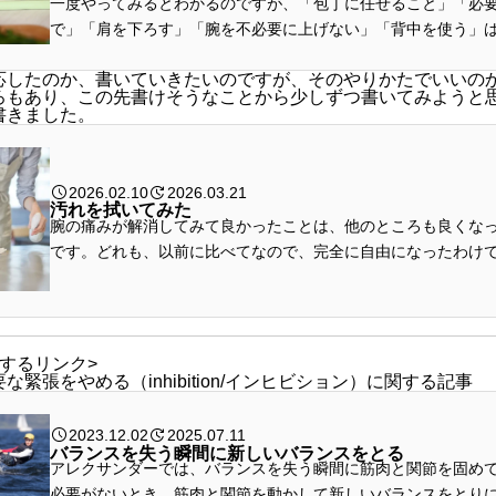
一度やってみるとわかるのですが、「包丁に任せること」「必
で」「肩を下ろす」「腕を不必要に上げない」「背中を使う」
ことです。同じ動きの結果につながります。
応したのか、書いていきたいのですが、そのやりかたでいいの
ろもあり、この先書けそうなことから少しずつ書いてみようと
書きました。
2026.02.10
2026.03.21
汚れを拭いてみた
腕の痛みが解消してみて良かったことは、他のところも良くな
です。どれも、以前に比べてなので、完全に自由になったわけ
ん。それは、汚れていた床を拭いたら、汚れる前よりきれいになっ
するリンク>
な緊張をやめる（inhibition/インヒビション）に関する記事
2023.12.02
2025.07.11
バランスを失う瞬間に新しいバランスをとる
アレクサンダーでは、バランスを失う瞬間に筋肉と関節を固め
必要がないとき、筋肉と関節を動かして新しいバランスをとり