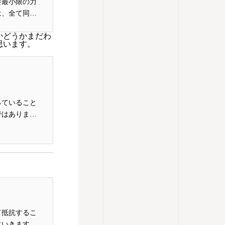
要最小限の力
は、全て同じ
かどうかまだわ
思います。
っていること
ではありませ
...
て抵抗するこ
にいきます。