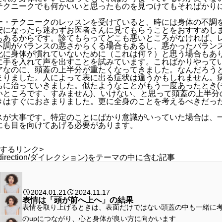
テクニークでも何かいいと思ったものを見つけてもそればかり
ー・テクニークのレッスンを受けていると、時には身体の不調
安になったら迷わずお医者さんに見てもらうことをおすすめし
もあるからです。診てもらってどこも悪いところがなければ、
不調がバランスの悪さからくる場合もあるし、悪かったバラン
化に身体が慣れていないために（これは何？）と思う場合もあ
に手を入れて声を出すことを試みています。こればかりやって
アなのに、頭蓋の上半分が重たくなってきました。なんだろう
まりました。人によって表に出る症状は違うかもしれません。
ちに治っていきました。似たようなことがもう一度あったとき(
いところです、すみません)、いけない、と思って頭蓋の上半分
きはすぐにおさまりました。更に全身のことを考えるべきだっ
スが大事です。特定のことにばかり意識がいっていた場合は、
にも目を向けてあげる必要があります。
するリンク>
irection/ダイレクション)をテーマの中に含む記事
2024.01.21
2024.11.17
表情は「頭が前へ上へ」の結果
表情を取り上げるときは、表面だけではない頭蓋の中も一緒に
のupにつながり、心と身体が良い方に向かいます