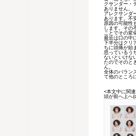
クサンダー・
ありません。
アレクサンダ
あります。不
原因の可能性
します。その
ことでその変
最近は口の中
下半分はクリ
ちに頭痛が始
思っているう
ないといけな
たのでそのと
ん。
全体のバラン
て他のところ
<本文中に関連
頭が前へ上へ(d