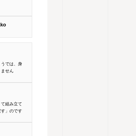
ko
ようでは、身
きません
きて組み立て
戻す」のです