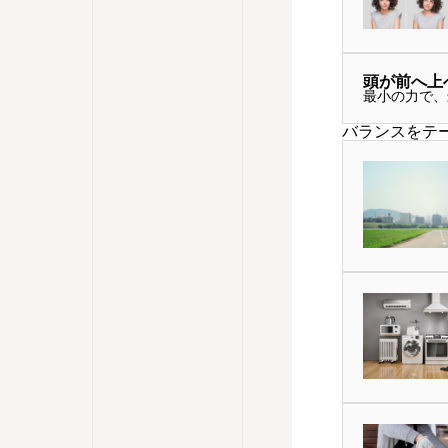
頭が前へ上へ（d
最小の力で、
バランスをテ