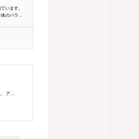
似ています。
全体のバラン
主婦であり串打ちの仕事もするアレクサンダー教師。 アレクサンダー・テクニークのレッスンを東京都目黒区にて楽しくわかりやすく、伝えていきます。 アレクサンダー・テクニークの理解につながるものはなんでもチャレンジ。ということで、現在は、歌（コーラス多め）、ダンス（soul&lock）、パントマイム（基礎）、をやっていますが、やりたいことが増えてきてます。合唱は高校のときから続けていますが、ピッチパイプを買ったのは最近です。これはハーモニカに似ていますが、吹き方によって音が下がってしまうので、ものすごく自分の使い方を試されます。 2023年9月 アレクサンダーテクニークスタジオ東京(ATST)の教師養成講座を卒業 2023年10月 STAT(英国アレクサンダー・テクニーク教師協会)認定教師の資格を取得 神奈川県立生田高等学校卒業 東京理科大学理学部応用数学科卒業 高校・大学・社会人と合唱を続け現在は楽器としての声を勉強中 1970年生まれ 1児の母