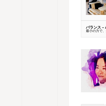
バランス – Al
最小の力で、