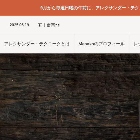
9月から毎週日曜の午前に、アレクサンダー・テ
2024.05.1
シアター・スコラ
2025.06.19
五十肩再び
2023.12.17
いい包丁を使う新しい身体の使い方を見つけたい
2024.03.28
頭蓋骨の上半分のup
2025.08.15
当てにならない感覚が正しいものになっていく過程
2025.04.12
頭蓋の中の振動で顎の力は抜けるのか
アレクサンダー・テクニークとは
Masakoのプロフィール
レ
2024.12.15
教える側と教わる側のいい関係
2025.05.1
条件付け
2024.05.3
感情は思考ではない
2026.04.29
問題となる習慣
2024.05.1
シアター・スコラ
2025.06.19
五十肩再び