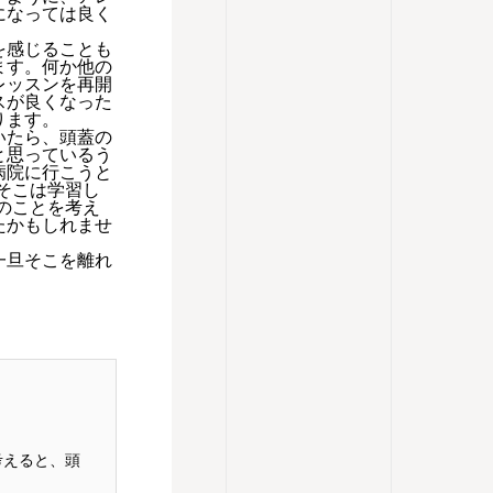
になっては良く
を感じることも
ます。何か他の
レッスンを再開
スが良くなった
ります。
いたら、頭蓋の
と思っているう
病院に行こうと
そこは学習し
のことを考え
たかもしれませ
一旦そこを離れ
考えると、頭