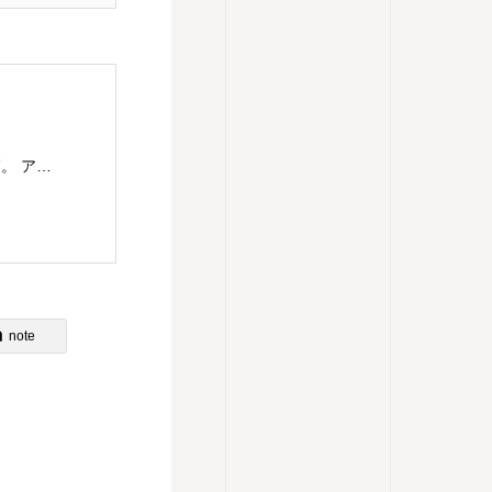
主婦であり串打ちの仕事もするアレクサンダー教師。 アレクサンダー・テクニークのレッスンを東京都目黒区にて楽しくわかりやすく、伝えていきます。 アレクサンダー・テクニークの理解につながるものはなんでもチャレンジ。ということで、現在は、歌（コーラス多め）、ダンス（soul&lock）、パントマイム（基礎）、をやっていますが、やりたいことが増えてきてます。合唱は高校のときから続けていますが、ピッチパイプを買ったのは最近です。これはハーモニカに似ていますが、吹き方によって音が下がってしまうので、ものすごく自分の使い方を試されます。 2023年9月 アレクサンダーテクニークスタジオ東京(ATST)の教師養成講座を卒業 2023年10月 STAT(英国アレクサンダー・テクニーク教師協会)認定教師の資格を取得 神奈川県立生田高等学校卒業 東京理科大学理学部応用数学科卒業 高校・大学・社会人と合唱を続け現在は楽器としての声を勉強中 1970年生まれ 1児の母
note