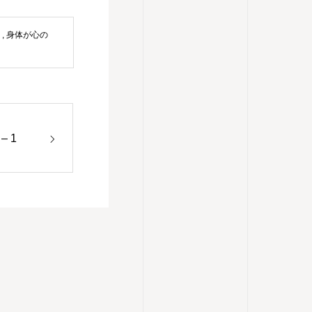
）
,
身体が心の
 1