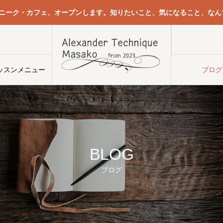
クニーク・カフェ、オープンします。知りたいこと、気になること、なん
界
ッスンメニュー
ブログ
間違った自分の使い方と正しい自分の使い方は、異なる2つの山の頂上
右に傾いているのを左に傾けることで治るとは限らないということ
BLOG
ブログ