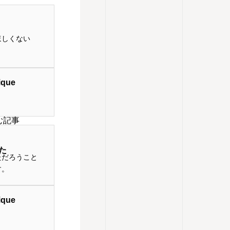
ほしくない
que
む記事
た
ただろうこと
す。
que