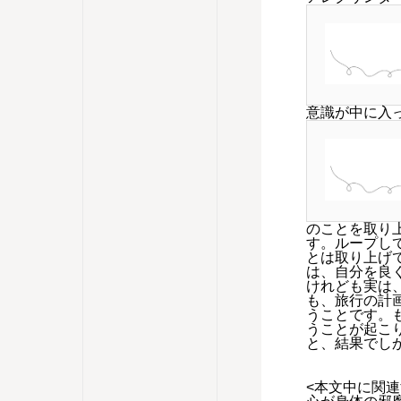
意識が中に入
のことを取り
す。ループし
とは取り上げ
は、自分を良
けれども実は
も、旅行の計
うことです。
うことが起こ
と、結果でし
<本文中に関連