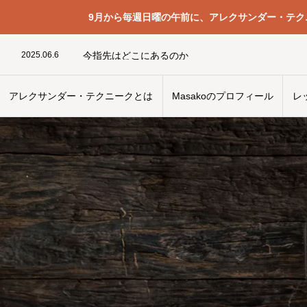
9月から毎週日曜の午前に、アレクサンダー・テ
2024.04.8
目の使い方
2024.05.1
シアター・スコラ
2025.06.6
今指先はどこにあるのか
2024.11.29
フースラーのようなアレクサンダーのような声の世
2026.05.25
人間とパソコン -1- その構造
2026.07.13
写真を撮ってもらう時
アレクサンダー・テクニークとは
Masakoのプロフィール
レ
2025.03.26
2025.08.17
肋骨と横隔膜はお互いに影響している
2024.02.24
首の痛み
2023.12.25
2024.04.8
目の使い方
2024.05.1
シアター・スコラ