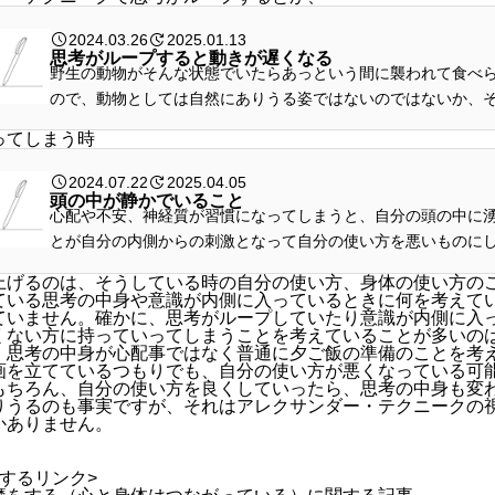
2024.03.26
2025.01.13
思考がループすると動きが遅くなる
野生の動物がそんな状態でいたらあっという間に襲われて食べ
ので、動物としては自然にありうる姿ではないのではないか、
ます。
ってしまう時
2024.07.22
2025.04.05
頭の中が静かでいること
心配や不安、神経質が習慣になってしまうと、自分の頭の中に
とが自分の内側からの刺激となって自分の使い方を悪いものに
す。
上げるのは、そうしている時の自分の使い方、身体の使い方の
ている思考の中身や意識が内側に入っているときに何を考えて
ていません。確かに、思考がループしていたり意識が内側に入
くない方に持っていってしまうことを考えていることが多いの
、思考の中身が心配事ではなく普通に夕ご飯の準備のことを考
画を立てているつもりでも、自分の使い方が悪くなっている可
もちろん、自分の使い方を良くしていったら、思考の中身も変
りうるのも事実ですが、それはアレクサンダー・テクニークの
かありません。
するリンク>