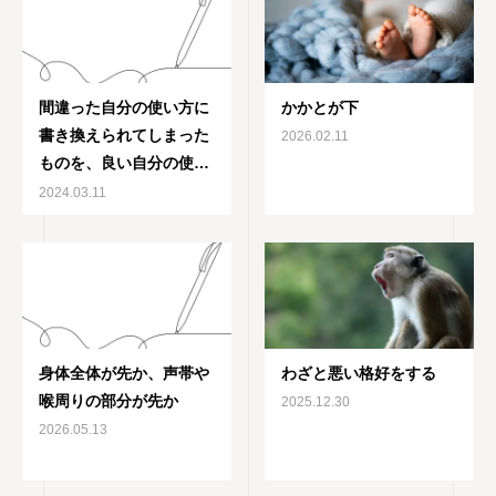
間違った自分の使い方に
かかとが下
書き換えられてしまった
2026.02.11
ものを、良い自分の使い
方に書き換え直す
2024.03.11
身体全体が先か、声帯や
わざと悪い格好をする
喉周りの部分が先か
2025.12.30
2026.05.13