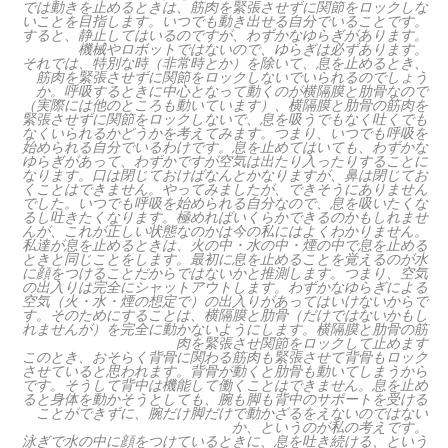
では動きを止めるときは、筋肉を緊張させずに関節をロックしな
いことを目指します。いつでも動き出せる自分でいることです。
すると、静止してはいるのですが、わずかなゆらぎがあります。
機械やロボットではないので、ゆらぎは必ずあります。
それでは、特別な時（非常時とか）を除いて、息を止めるとき、
筋肉を緊張させずに関節をロックしないでいられるのでしょう
か。呼吸するときに中心となって動くのが横隔膜と肋骨なので
（実際には他のところも動いています）、横隔膜と肋骨の筋肉を
緊張させずに関節をロックしないで、息を吸うでもなく吐くでも
なくいられるかどうかを考えてみます。つまり、いつでも呼吸を
始められる自分でいるわけです。息を止めてはいても、わずかな
ゆらぎがあって、わずかですが空気は出たり入ったりすることに
なります。口は閉じておけばなんとかなりますが、鼻は閉じてお
くことはできません。やってみましたが、できそうにありません
でした。いつでも呼吸を始められる自分なので、息を吸いたくな
るし吐きたくなります。極めればいくらかできるのかもしれませ
んが、これが正しい状態なのかは今の私にはよくわかりません。
私達が息を止めるときは、火の中・水の中・煙の中で息を止める
ときと同じことをします。最初に息を止めることを覚えるのが水
に顔をつけることだからではないかと推測します。つまり、空気
の出入りは完全にシャットアウトします。わずかなゆらぎによる
空気（火・水・煙の想定で）の出入りがあってはいけないからで
す。そのためにすることは、横隔膜と肋骨（だけではないかもし
れませんが）を完全に動かないようにします。横隔膜と肋骨の筋
肉を緊張させ関節をロックして止めます
このとき、おそらく背骨に関わる筋肉も緊張させて背骨もロック
させていると思われます。背骨が動くと肋骨も動いてしまうから
です。そうして背中は機能して働くことはできません。息を止め
ると身体を動かそうとしても、腕も脚も背中のサポートを受ける
ことができずに、腕だけ脚だけで動かざるをえないのではない
か、というのが私の考えです。
泳ぎで水の中に顔をつけているときに、息を吐き続ける、という