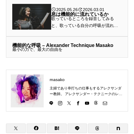
2025.05.26
2026.03.01
息は機能的に流れているか
歌っているところを録音してみる
と、歌っている自分の呼吸が流れて
いないなと分かるようになってきま
した。なんで歌うときには息が流れ
機能的な呼吸 – Alexander Technique Masako
ないんだろう、と思ったところで、
最小の力で、最大の自由を
考え直しました。これは日常生活で
も息は...
masako
主婦であり串打ちの仕事もするアレクサンダ
ー教師。 アレクサンダー・テクニークのレッ
スンを東京都目黒区にて楽しくわかりやす
く、伝えていきます。 アレクサンダー・テク
ニークの理解につながるものはなんでもチャ
レンジ。ということで、現在は、歌（コーラ
ス多め）、ダンス（soul&lock）、パントマイ
ム（基礎）、をやっていますが、やりたいこ
とが増えてきてます。合唱は高校のときから