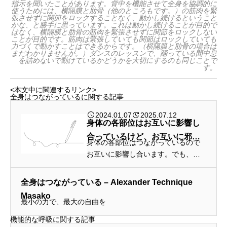
指示を聞いたことがあります。背中を機能させて全身を協調的に
使うためには、横隔膜と肋骨（他のところもです。）の筋肉を緊
張させずに関節をロックすることなく、動かし続けるということ
かな、と勝手に思っています。これは動かし続けることが目的で
はなく、横隔膜と肋骨の筋肉を緊張させずに関節をロックしない
ことが目的です。筋肉は緊張していても関節はロックしていても
力づくで動かすことはできるからです。（横隔膜と肋骨の場合は
まだわかりませんが。）ダンスのレッスンで、踊っている間中息
を詰めないで動けているかどうかを大切にするのも同じことで
す。
<本文中に関連するリンク>
全身はつながっているに関する記事
2024.01.07
2025.07.12
身体の各部位はお互いに影響し
合っているけど、お互いに邪魔
身体の各部位はつながっているので
はしない
お互いに影響し合います。でも、邪
魔をするのではなくて、楽に動ける
ように助けてほしいのです。
全身はつながっている – Alexander Technique
Masako
最小の力で、最大の自由を
機能的な呼吸に関する記事