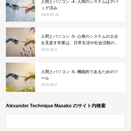
人間とパソコン -4- 人間のシステムはデバ
ッグ済み
2026.05.31
人間とパソコン -5- 心身のシステムの土台
を見直す作業は、日常生活や社会活動の邪
魔をしない
2026.06.6
人間とパソコン -6- 機能的であるためのツ
ール
2026.06.8
Alexander Technique Masako のサイト内検索