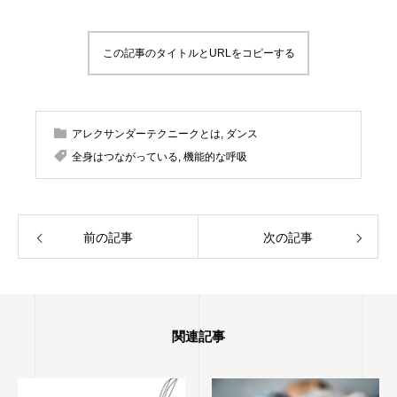
続けていますが、ピッチパイプを買ったのは
最近です。これはハーモニカに似ています
が、吹き方によって音が下がってしまうの
この記事のタイトルとURLをコピーする
で、ものすごく自分の使い方を試されます。
2023年9月 アレクサンダーテクニークスタ
ジオ東京(ATST)の教師養成講座を卒業 2023
年10月 STAT(英国アレクサンダー・テクニ
アレクサンダーテクニークとは
ーク教師協会)認定教師の資格を取得 神奈川
,
ダンス
県立生田高等学校卒業 東京理科大学理学部応
全身はつながっている
,
機能的な呼吸
用数学科卒業 高校・大学・社会人と合唱を続
け現在は楽器としての声を勉強中 1970年生
まれ 1児の母
前の記事
次の記事
関連記事