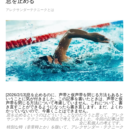
息を止める
アレクサンダーテクニークとは
[2026/2/13]息を止めるのに、声帯と仮声帯を閉じる方法もあると
いうことに気が付きました。この記事を書いたときは、声帯と仮
声帯を閉じる方法について考慮していません。これについて、書
き直すことができるようになったら書き直します。まだ、よくわ
かっていないので、今書くことはできません。
息を止めるというのはどういうことなのだろうと思って、アレク
サンダー・テクニークの視点で考えてみました。今回の記事は完
全に私個人の考えです。
特別な時（非常時とか）を除いて、アレクサンダー・テクニーク