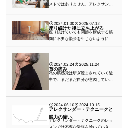
ストではありません。アレクサンダ
ー・テクニークでは前傾してしまう
要因を除きます。
2024.01.30
2025.07.12
座り続けた後に立ち上がる
座り続けていても関節を構成する筋
肉に不要な緊張を生じないようにす
ることで、どのタイミングでも違和
感なく立ち上がることができます。
2024.02.24
2025.11.24
首の痛み
私の筋感覚は研ぎ澄まされていく途
中で、まだまだ自分が意図している
ことと身体が実際にやっていること
が一致していないということです
2024.06.10
2024.10.15
アレクサンダー・テクニークと
脱力の違い
アレクサンダー・テクニークのレッ
スンでは不要な緊張を除いていきま