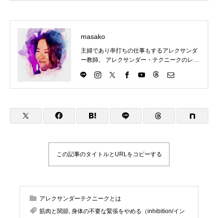
masako
主婦であり串打ちの仕事もするアレクサンダ
ー教師。 アレクサンダー・テクニークのレッ
スンを東京都目黒区にて楽しくわかりやす
く、伝えていきます。 アレクサンダー・テク
ニークの理解につながるものはなんでもチャ
レンジ。ということで、現在は、歌（コーラ
ス多め）、ダンス（soul&lock）、パントマイ
ム（基礎）、をやっていますが、やりたいこ
とが増えてきてます。合唱は高校のときから
続けていますが、ピッチパイプを買ったのは
最近です。これはハーモニカに似ています
が、吹き方によって音が下がってしまうの
この記事のタイトルとURLをコピーする
で、ものすごく自分の使い方を試されます。
2023年9月 アレクサンダーテクニークスタ
ジオ東京(ATST)の教師養成講座を卒業 2023
年10月 STAT(英国アレクサンダー・テクニ
アレクサンダーテクニークとは
ーク教師協会)認定教師の資格を取得 神奈川
県立生田高等学校卒業 東京理科大学理学部応
筋肉と関節
,
身体の不要な緊張をやめる（inhibition/イン
用数学科卒業 高校・大学・社会人と合唱を続