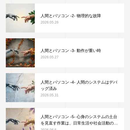
人間とパソコン -2- 物理的な故障
2026.05.26
人間とパソコン -3- 動作が重い時
2026.05.27
人間とパソコン -4- 人間のシステムはデバ
ッグ済み
2026.05.31
人間とパソコン -5- 心身のシステムの土台
を見直す作業は、日常生活や社会活動の邪
魔をしない