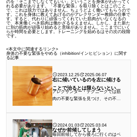
のを「そこまでしなくてもいい」ということを身体がわかってく
れる必要があります。
「不要な緊張」を取り除くとはこのこと
で、これは脱力ではありません
。ちょうどよく働いてもらうので
す。これを身体に教えてあげるのがアレクサンダー教師の仕事で
す。すると、代わりに頑張ってくれていた筋肉がいなくなるの
で、本来働くべき筋肉は働かざるをえません。しかし、また新た
に別の筋肉が頑張り始めると意味がありません。ここまでにいく
らか時間を必要とします。トレーニングを始めるはその次の段階
です。
<本文中に関連するリンク>
身体の不要な緊張をやめる（inhibition/インヒビション）に関す
る記事
2023.12.25
2025.06.07
右に傾いているのを左に傾ける
ことで治るとは限らないという
アレクサンダー・テクニークでは筋
こと
肉の不要な緊張を見つけ、その不要
な緊張を除いていきます。
2024.01.03
2025.03.04
なぜか前傾してしまう
毎回前傾してから後ろに行くのはベ