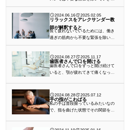
す。それを脱力だと言えば脱力なの
ですが、日常生活を送るために必要
2024.06.16
2025.02.05
最低限の緊張はあります。
リラックスをアレクサンダー教
師が解釈すると
長く疲れないでいるためには、働き
過ぎの筋肉から不要な緊張を除いて
ちょうどよく働かせ、働き過ぎの筋
肉を呼び出さないために全ての筋肉
2024.08.27
2025.11.17
には必要最低限の働きをしてもらう
歯医者さんで口を開ける
のが一番です
歯医者さんで口をずっと開け続けて
いると、顎が疲れてきて痛くなって
きます。それってなんかおかしくな
いか、と思いました。
2024.08.28
2025.07.12
手の指がこわばる
私の手は普段握っているみたいなの
で、指を曲げた状態でその関節をロ
ックしていた可能性があります。私
の手の指先が楽に長くなるのはまだ