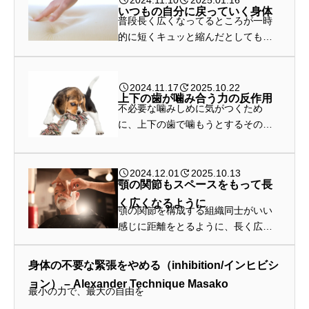
2024.11.10
2025.01.16
時間がかかりそうです。
いつもの自分に戻っていく身体
普段長く広くなってるところが一時
的に短くキュッと縮んだとしても時
間が経てば長く広くなっていた自分
に戻るのではないかと思います。そ
れでも、一時的に短く縮む原因にな
2024.11.17
2025.10.22
上下の歯が噛み合う力の反作用
っていたものは除き、自分を長く広
不必要な噛みしめに気がつくため
く良...
に、上下の歯で噛もうとするその力
に対して上顎は上に向かうことを考
えてみます。これが頭蓋のupを生じ
させます。
2024.12.01
2025.10.13
顎の関節もスペースをもって長
く広くなるように
顎の関節を構成する組織同士がいい
感じに距離をとるように、長く広く
なるように考え、その結果上の歯と
下の歯は自然に離れていくようにし
身体の不要な緊張をやめる（inhibition/インヒビシ
ます
ョン） – Alexander Technique Masako
最小の力で、最大の自由を