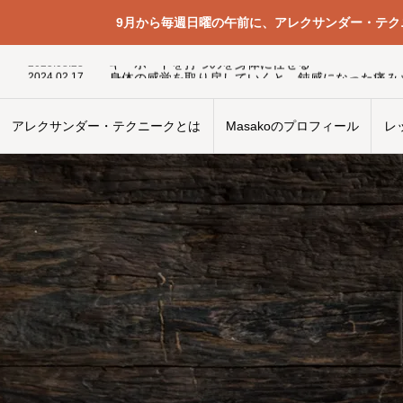
9月から毎週日曜の午前に、アレクサンダー・テ
2025.05.6
無意識
2025.08.23
キーボードを打つのを身体に任せる
2024.02.17
2025.05.16
思い込みや先入観
2026.06.12
詐欺について考えてみる
2024.03.29
自分の使い方を見直す時間
アレクサンダー・テクニークとは
Masakoのプロフィール
レ
2024.10.6
痛みは自分の使い方を教えてくれる
2025.12.6
結果をなんとかしようとすること
2026.05.22
純粋に横隔膜だけが動く
2025.09.13
手段と結果についての議論 – 3
2025.05.6
無意識
2025.08.23
キーボードを打つのを身体に任せる