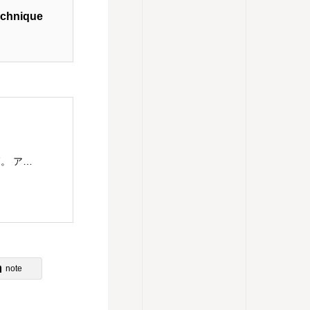
hnique
主婦であり串打ちの仕事もするアレクサンダー教師。 アレクサンダー・テクニークのレッスンを東京都目黒区にて楽しくわかりやすく、伝えていきます。 アレクサンダー・テクニークの理解につながるものはなんでもチャレンジ。ということで、現在は、歌（コーラス多め）、ダンス（soul&lock）、パントマイム（基礎）、をやっていますが、やりたいことが増えてきてます。合唱は高校のときから続けていますが、ピッチパイプを買ったのは最近です。これはハーモニカに似ていますが、吹き方によって音が下がってしまうので、ものすごく自分の使い方を試されます。 2023年9月 アレクサンダーテクニークスタジオ東京(ATST)の教師養成講座を卒業 2023年10月 STAT(英国アレクサンダー・テクニーク教師協会)認定教師の資格を取得 神奈川県立生田高等学校卒業 東京理科大学理学部応用数学科卒業 高校・大学・社会人と合唱を続け現在は楽器としての声を勉強中 1970年生まれ 1児の母
note