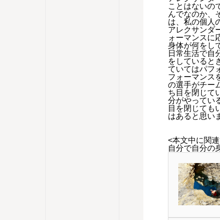
ことはないの
んでなのか、
は、私の個人
アレクサンダ
ォーマンスに
身体が何をし
日常生活で自
をしていると
ていてはパフ
フォーマンス
の選手がチー
ち目を閉じて
分がやってい
目を閉じても
はあると思い
<本文中に関連
自分で自分の