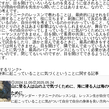
ですが、目を開けていろいろなものを見るように促されること
その理由や目的を先生から聞いたことはありません。なので、
の考えです。
ー・テクニークのレッスンで教わることは、最終的にはそれを
応用することができて、役に立ちます。刺激に対して反応を選
ているのか、自分が何を考えているのかがわかっていること、
分ひとりのときはあまり影響はないかもしれませんが、舞台で
きに、今の自分がやってしまっていることに気がつくためにい
ォーマンスができません。目を開いて客席や共演している人を
をしながら自分がやっていることに気が付かないといけないの
ムで試合をしたり、誰かと並んで走るときに、最高の動きをす
いては何もできません。目を開けて、隣で並んで走っている人
ることに気づき、最高のパフォーマンスにもっていく必要があ
いいのです。閉じてもいいのですが、目を開けてできるように
ます。
するリンク>
身体に起こっていることに気づくということに関する記事
2024.11.05
2025.05.24
山に登る人は山の上で気づくために、海に潜る人は海の
ために
アレクサンダー・テクニークのレッスンは、レッスン生が自分
に起こっていることに気がついて自分で自分の身体を良い方向
るようになるためのレッスンともいえます