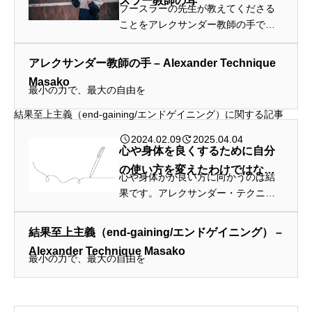
スラー教師の耳
フースラーの先生が教えてくださる
ことをアレクサンダー教師の手で同
じことができるのかどうか。まだわ
かりません。
アレクサンダー教師の手 – Alexander Technique
Masako
最小の力で、最大の自由を
結果至上主義（end-gaining/エンドゲイニング）に関する記事
2024.02.09
2025.04.04
心や身体を良くするために自分
の使い方を変えたわけではな
心や身体がが良い方に向かうのは結
い。
果です。アレクサンダー・テクニー
クのレッスンでやることは、ただ新
しい自分の使い方を身に着けていく
結果至上主義（end-gaining/エンドゲイニング） –
ことだけです。
Alexander Technique Masako
最小の力で、最大の自由を