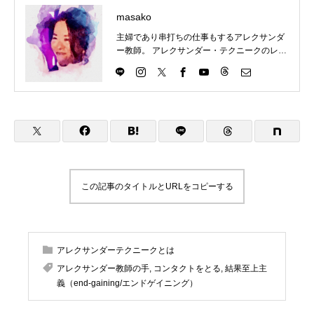
masako
主婦であり串打ちの仕事もするアレクサンダ
ー教師。 アレクサンダー・テクニークのレッ
スンを東京都目黒区にて楽しくわかりやす
く、伝えていきます。 アレクサンダー・テク
ニークの理解につながるものはなんでもチャ
レンジ。ということで、現在は、歌（コーラ
ス多め）、ダンス（soul&lock）、パントマイ
ム（基礎）、をやっていますが、やりたいこ
とが増えてきてます。合唱は高校のときから
続けていますが、ピッチパイプを買ったのは
最近です。これはハーモニカに似ています
が、吹き方によって音が下がってしまうの
この記事のタイトルとURLをコピーする
で、ものすごく自分の使い方を試されます。
2023年9月 アレクサンダーテクニークスタ
ジオ東京(ATST)の教師養成講座を卒業 2023
年10月 STAT(英国アレクサンダー・テクニ
アレクサンダーテクニークとは
ーク教師協会)認定教師の資格を取得 神奈川
県立生田高等学校卒業 東京理科大学理学部応
アレクサンダー教師の手
,
コンタクトをとる
,
結果至上主
用数学科卒業 高校・大学・社会人と合唱を続
義（end-gaining/エンドゲイニング）
け現在は楽器としての声を勉強中 1970年生
まれ 1児の母