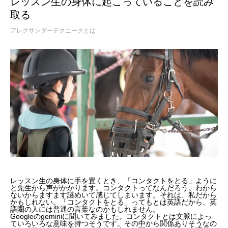
レッスン生の身体に起こっていることを読み
取る
アレクサンダーテクニークとは
レッスン生の身体に手を置くとき、「コンタクトをとる」ように
と先生から声がかかります。コンタクトってなんだろう。わから
ないからますます謎めいて感じてしまいます。それは、私だから
かもしれない。「コンタクトをとる」ってもとは英語だから、英
語圏の人には普通の言葉なのかもしれません。
Googleのgeminiに聞いてみました。コンタクトとは文脈によっ
ていろいろな意味を持つそうです。その中から関係ありそうなの