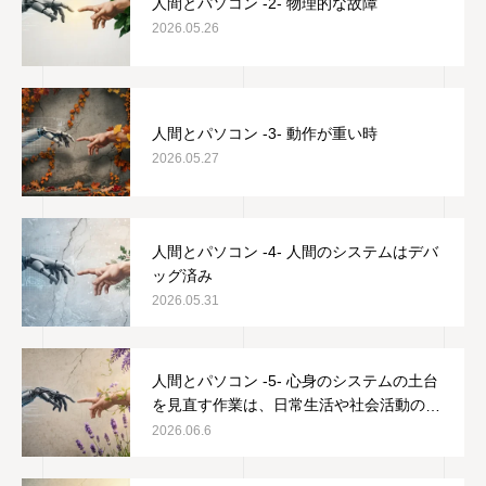
人間とパソコン -2- 物理的な故障
2026.05.26
人間とパソコン -3- 動作が重い時
2026.05.27
人間とパソコン -4- 人間のシステムはデバ
ッグ済み
2026.05.31
人間とパソコン -5- 心身のシステムの土台
を見直す作業は、日常生活や社会活動の邪
魔をしない
2026.06.6