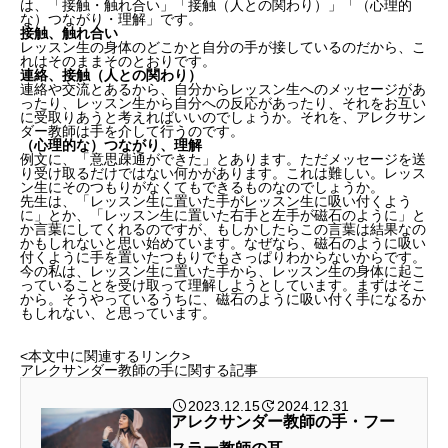
は、「接触・触れ合い」「接触（人との関わり）」「（心理的
な）つながり・理解」です。
接触、触れ合い
レッスン生の身体のどこかと自分の手が接しているのだから、こ
れはそのままそのとおりです。
連絡、接触（人との関わり）
連絡や交流とあるから、自分からレッスン生へのメッセージがあ
ったり、レッスン生から自分への反応があったり、それをお互い
に受取りあうと考えればいいのでしょうか。それを、アレクサン
ダー教師は手を介して行うのです。
（心理的な）つながり、理解
例文に、「意思疎通ができた」とあります。ただメッセージを送
り受け取るだけではない何かがあります。これは難しい。レッス
ン生にそのつもりがなくてもできるものなのでしょうか。
先生は、「レッスン生に置いた手がレッスン生に吸い付くよう
に」とか、「レッスン生に置いた右手と左手が磁石のように」と
か言葉にしてくれるのですが、もしかしたらこの言葉は結果なの
かもしれないと思い始めています。なぜなら、磁石のように吸い
付くように手を置いたつもりでもさっぱりわからないからです。
今の私は、レッスン生に置いた手から、レッスン生の身体に起こ
っていることを受け取って理解しようとしています。まずはそこ
から。そうやっているうちに、磁石のように吸い付く手になるか
もしれない、と思っています。
<本文中に関連するリンク>
アレクサンダー教師の手に関する記事
2023.12.15
2024.12.31
アレクサンダー教師の手・フー