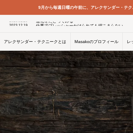
9月から毎週日曜の午前に、アレクサンダー・テ
2026.06.14
演奏会場の客席の椅子
2025.02.20
進化をたどってみる
2023.12.19
仕事でプレッシャーかけられても縮こまらない
2024.02.2
筋感覚を研ぎ澄ます身体の使い方の職人
2024.04.5
自分の使い方を間違えたままトレーニングする
2024.09.30
椅子から立ち上がるときに椅子から滑り落ちてしま
アレクサンダー・テクニークとは
Masakoのプロフィール
レ
2024.02.27
何も考えないで包丁を動かしたら切れていた
2025.05.7
刺激と反応の間にあるもの
2024.06.7
喜怒哀楽全てup
2025.09.3
腹直筋が強すぎる
2026.06.14
演奏会場の客席の椅子
2025.02.20
進化をたどってみる