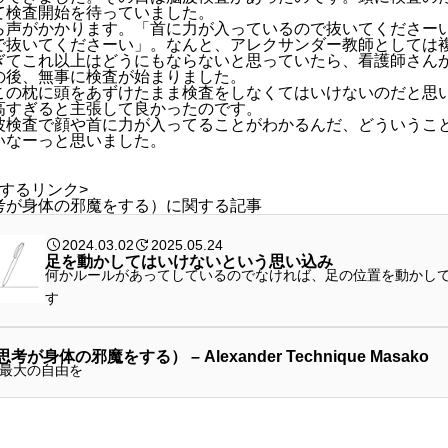
て検査開始を待っていました。
ら声がかかります。「首に力が入っているので抜いてくださー
で抜いてくださーい」。なんと、アレクサンダー教師としては
ぎてこれ以上はどうにもならないと思っていたら、看護師さん
の後、無事に検査が始まりました。
この枕に頭をあずけたまま検査をしなくてはいけないのだと思
高すぎると主張して良かったのです。
波検査で顔や首に力が入ってることがわかるんだ、どういうこ
いなーっと思いました。
するリンク>
考が身体の邪魔をする）に関する記事
2024.03.02
2025.05.24
足を動かしてはいけないという思い込み
何かルールがあってしているのでなければ、足の位置を動かし
す
が身体の邪魔をする） – Alexander Technique Masako
最大の自由を