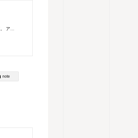
主婦であり串打ちの仕事もするアレクサンダー教師。 アレクサンダー・テクニークのレッスンを東京都目黒区にて楽しくわかりやすく、伝えていきます。 アレクサンダー・テクニークの理解につながるものはなんでもチャレンジ。ということで、現在は、歌（コーラス多め）、ダンス（soul&lock）、パントマイム（基礎）、をやっていますが、やりたいことが増えてきてます。合唱は高校のときから続けていますが、ピッチパイプを買ったのは最近です。これはハーモニカに似ていますが、吹き方によって音が下がってしまうので、ものすごく自分の使い方を試されます。 2023年9月 アレクサンダーテクニークスタジオ東京(ATST)の教師養成講座を卒業 2023年10月 STAT(英国アレクサンダー・テクニーク教師協会)認定教師の資格を取得 神奈川県立生田高等学校卒業 東京理科大学理学部応用数学科卒業 高校・大学・社会人と合唱を続け現在は楽器としての声を勉強中 1970年生まれ 1児の母
note