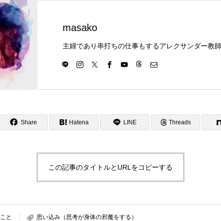
masako
Share
Hatena
LINE
Threads
この記事のタイトルとURLをコピーする
のこと
思い込み（思考が身体の邪魔をする）