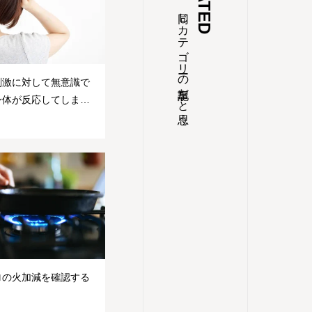
たぶん、同じカテゴリーの記事だと思う
刺激に対して無意識で
身体が反応してしまう
の結果らしい
ロの火加減を確認する