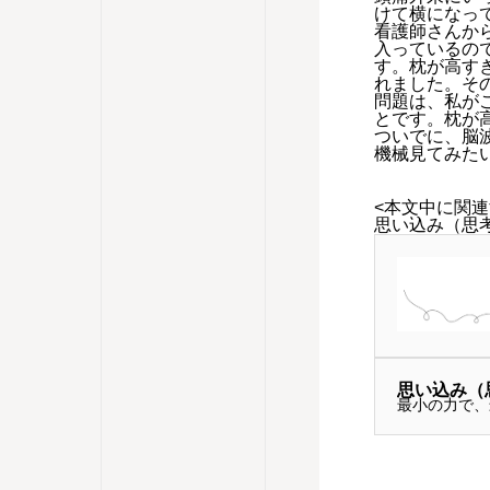
けて横になっ
看護師さんか
入っているの
す。枕が高す
れました。そ
問題は、私が
とです。枕が
ついでに、脳
機械見てみた
<本文中に関連
思い込み（思
思い込み（思考
最小の力で、