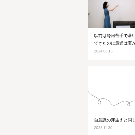
以前は冷房苦手で暑
できたのに最近は夏
エアコンを自ら入れ
2024.06.15
自意識の芽生えと同
2023.11.30