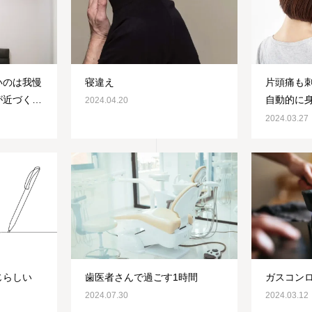
いのは我慢
寝違え
片頭痛も
が近づくと
自動的に
2024.04.20
る
習慣・癖
2024.03.27
じらしい
歯医者さんで過ごす1時間
ガスコン
2024.07.30
2024.03.12