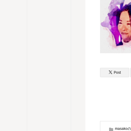
Post
masako