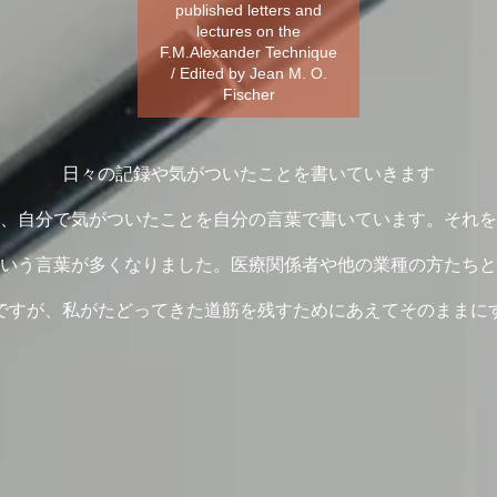
published letters and
lectures on the
F.M.Alexander Technique
/ Edited by Jean M. O.
Fischer
日々の記録や気がついたことを書いていきます
、自分で気がついたことを自分の言葉で書いています。それを
いう言葉が多くなりました。医療関係者や他の業種の方たちと
ですが、私がたどってきた道筋を残すためにあえてそのままに