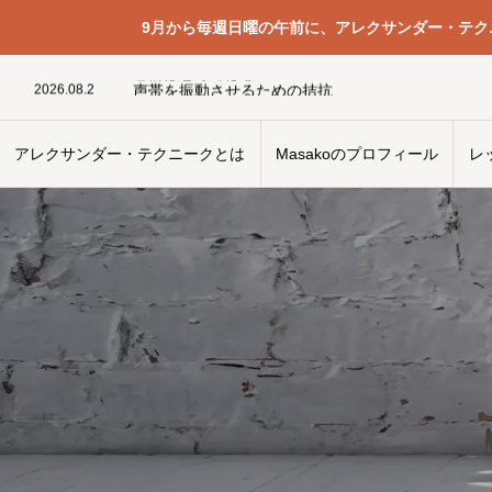
9月から毎週日曜の午前に、アレクサンダー・テ
2026.02.25
ストレッチポール大好きっ子
2024.05.3
感情は思考ではない
2026.08.2
声帯を振動させるための拮抗
2024.12.21
振動を頭蓋の中で移動させてみる
2025.12.29
呼吸と身体のつながりを妨げるもの
2024.11.3
仕事のスピードと身体の健康はトレードオフなのか
アレクサンダー・テクニークとは
Masakoのプロフィール
レ
2026.01.19
和食の職人風メッセージ
2024.09.30
椅子から立ち上がるときに椅子から滑り落ちてしま
2025.03.22
2024.04.23
身体の使い方はどこから見直すのがいいのか
2026.02.25
ストレッチポール大好きっ子
2024.05.3
感情は思考ではない