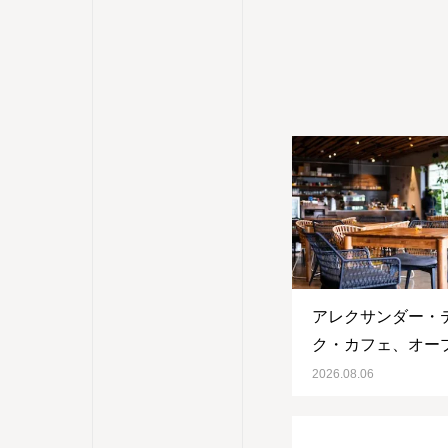
アレクサンダー・
ク・カフェ、オー
す
2026.08.06