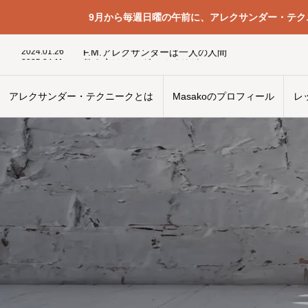
9月から毎週日曜の午前に、アレクサンダー・テ
2026.05.31
人間とパソコン -4- 人間のシステムはデバッグ済み
2024.01.26
F.M.アレクサンダーは一人の人間
2025.04.11
教え方はオーダーメイドがいい
2024.06.28
手段と結果
2026.07.13
写真を撮ってもらう時
2026.02.20
緊張と呼吸
アレクサンダー・テクニークとは
Masakoのプロフィール
レ
2024.06.11
違う意味で使わざるをえない日常生活の言葉
2024.01.3
なぜか前傾してしまう
2025.04.29
レッスンに来る人
2024.02.23
自分の使い方が悪くなるとき
2026.05.31
人間とパソコン -4- 人間のシステムはデバッグ済み
2024.01.26
F.M.アレクサンダーは一人の人間