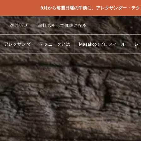
9月から毎週日曜の午前に、アレクサンダー・テ
2024.03.24
職種は教師
2024.09.29
手を離すときは余韻をもって離す
2025.07.3
串打ちをして健康になる
2026.02.18
内省しているの？
2024.05.5
いつも心に秒針を
2023.12.16
靴下を脱ぐ・履く時に首を固めているのを気づいて
アレクサンダー・テクニークとは
Masakoのプロフィール
レ
2024.06.6
やってくる刺激はコントロールできないと思ってお
2026.01.21
呼吸と身体と腕がつながる
2025.08.30
顎を噛みしめる不必要な緊張に気づいていきたい
2025.11.23
日常生活での無意識で必要以上な腕の持ち上げ
2024.03.24
職種は教師
2024.09.29
手を離すときは余韻をもって離す